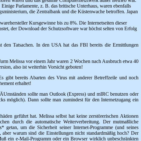
verloren waren und das gesamte Computernetztwerk außer Betrieb war.
inige Parlamente, z. B. das britische Unterhaus, waren ebenfalls
gsministerium, die Zentralbank und die Küstenwache betroffen. Japan
rehersteller Kursgewinne bis zu 8%. Die Internetseiten dieser
tet, der Download der Schutzsoftware war höchst selten von Erfolg
cht den Tatsachen. In den USA hat das FBI bereits die Ermittlungen
en Wurm Melissa vor einem Jahr waren 2 Wochen nach Ausbruch etwa 40
sion, also ist weiterhin Vorsicht geboten!
 gibt bereits Abarten des Virus mit anderer Betreffzeile und noch
hement erhaltet!
en ÄUmständen sollte man Outlook (Express) und mIRC benutzen oder
ricks möglich). Dann sollte man zumindest für den Internetzugang ein
äden geführt hat. Melissa selbst hat keine zerstörerischen Aktionen
hen durch die automatische Weiterverbreitung. Der mutmaßliche
* getan, um die Sicherheit seiner Internet-Programme (und seines
n, aber warum sind die Einstellungen nicht standardmäßig hoch? Der
: Muß ein e-Mail-Programm oder ein Browser wirklich unbeschränkten