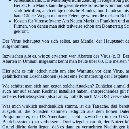
Arbeitsausfälle: Die Mittelbayerische Zeitung in Regensburg k
Bei ZDF in Mainz kam die gesamte elektronische Kommunikation
stark betroffen, auch einige deutsche Bundes- und Landesmini
hatte Glück: Wegen mehrerer Feiertage waren die meisten Beh
Kosten für Virensoftware: Am Neuen Markt in Frankfurt und an
Firmen, von denen man sich teilweise schon am Donnerstag Sc
gekrönt.
Der Virus behauptet von sich selbst, aus Manila, der Hauptstadt d
aufgenommen.
Inzwischen gibt es, wie zu erwarten war, Abarten des Virus (z. B. 
Abarten in Umlauf, insgesamt kennt man heute über 60. Die meisten Var
Hier geht es mir jedoch nicht um eine Warnung vor dem Virus, auc
gefährlicheren Löschaktionen (selbst eine Formatierung der Festplatte 
Wie schützt man sich nun gegen solche Attacken? Zunächst einmal 
auch nur auf seinem Rechner installiert haben, entsprechendes gilt 
sicheres Betriebssystem (also Linux, notfalls auch MacOS) verwende
Was mich wirklich nachdenklich stimmt, ist die Tatsache, daß berei
ausgeführt, die Schäden stammen lediglich aus dem hohen Date
Programmierer, ein US-Amerikaner, steht inzwischen in den USA v
Betriebssystems) zu verbessern. Dort wiegelt man ab, der Nutzer k
Grund dürfte darin liegen, daß es dann zu vermehrten Nachfragen k