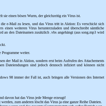
ie einen bösen Wurm, der gleichzeitig ein Virus ist.
 e-Mail zu lesen, und das Virus tritt in Aktion: Es verschickt sich
rers einen weiteren Virus herunterzuladen und überschreibt sämtliche
ei wird an den Dateinamen zusätzlich .vbs angehängt (aus song.mp3 wird
ckt.
de Programme weiter.
esen der Mail in Aktion, sondern erst beim Aufrufen des Attachements
en Dateiendungen sind jedoch dennoch infiziert und können nicht
ows 98 immer der Fall ist, auch bringen alle Versionen des Internet
nd davon hat das Virus jede Menge erzeugt!
werden, zum anderen löscht das Virus ja eine ganze Reihe Dateien.