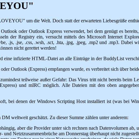
OVEYOU"
OVEYOU" um die Welt. Doch statt der erwarteten Liebesgrüße enthielt s
tlook oder Outlook Express verwendet, bei dem genügt es bereits, die
seln der Registry ein, versucht mittels des Microsoft Internet Explo
be, .js, .jse, .css, .wsh, .sct, .hta, .jpg, .jpeg, .mp2 und .mp3. Dab
önnen nicht gerettet werden!
 eine infizierte HTML-Datei an alle Einträge in der BuddyList verschi
oder Outlook (Express) empfangen wurde, es verbreitet sich über bei
umindest teilweise außer Gefahr: Das Virus tritt nicht bereits beim L
k (Express) und mIRC möglich. Alle Dateien mit den oben angegeben
t, bei denen der Windows Scripting Host installiert ist (was bei Wind
en DM weltweit geschätzt. Zu dieser Summe zählen unter anderem:
hängig, aber die Provider unter sich rechnen nach Datenvolumen ab, u
r- und Netztzusammenbrüche am Donnerstag überhaupt nicht zugestellt 