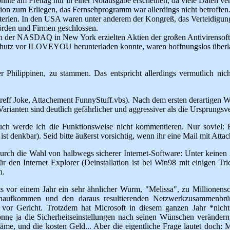
onnte am Freitag nur in einer Notausgabe erscheinen, da viele Daten 
 zum Erliegen, das Fernsehprogramm war allerdings nicht betroffen. E
sterien. In den USA waren unter anderem der Kongreß, das Verteidigun
örden und Firmen geschlossen.
 der NASDAQ in New York erzielten Aktien der großen Antivirensoftwa
hutz vor ILOVEYOU herunterladen konnte, waren hoffnungslos überlas
er Philippinen, zu stammen. Das entspricht allerdings vermutlich ni
Betreff Joke, Attachement FunnyStuff.vbs). Nach dem ersten derartig
ianten sind deutlich gefährlicher und aggressiver als die Ursprungsver
h werde ich die Funktionsweise nicht kommentieren. Nur soviel: Es
ist denkbar). Seid bitte äußerst vorsichtig, wenn ihr eine Mail mit Attac
durch die Wahl von halbwegs sicherer Internet-Software: Unter kein
für den Internet Explorer (Deinstallation ist bei Win98 mit einigen T
n.
ts vor einem Jahr ein sehr ähnlicher Wurm, "Melissa", zu Millionensch
naufkommen und den daraus resultierenden Netzwerkzusammenbrüc
or Gericht. Trotzdem hat Microsoft in diesem ganzen Jahr *nichts
önne ja die Sicherheitseinstellungen nach seinen Wünschen veränder
äme, und die kosten Geld... Aber die eigentliche Frage lautet doch