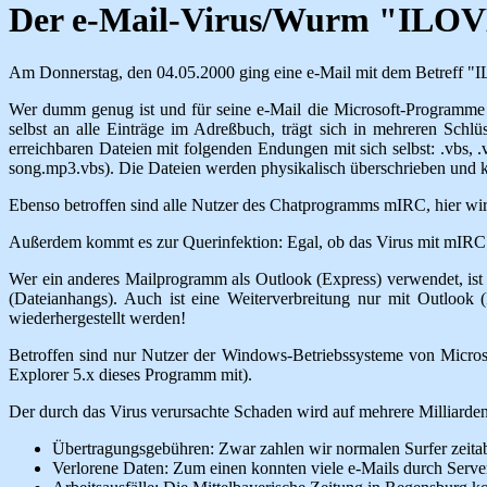
Der e-Mail-Virus/Wurm "IL
Am Donnerstag, den 04.05.2000 ging eine e-Mail mit dem Betreff "IL
Wer dumm genug ist und für seine e-Mail die Microsoft-Programme Ou
selbst an alle Einträge im Adreßbuch, trägt sich in mehreren Schlüs
erreichbaren Dateien mit folgenden Endungen mit sich selbst: .vbs, .v
song.mp3.vbs). Die Dateien werden physikalisch überschrieben und k
Ebenso betroffen sind alle Nutzer des Chatprogramms mIRC, hier wird
Außerdem kommt es zur Querinfektion: Egal, ob das Virus mit mIRC 
Wer ein anderes Mailprogramm als Outlook (Express) verwendet, ist z
(Dateianhangs). Auch ist eine Weiterverbreitung nur mit Outloo
wiederhergestellt werden!
Betroffen sind nur Nutzer der Windows-Betriebssysteme von Microsof
Explorer 5.x dieses Programm mit).
Der durch das Virus verursachte Schaden wird auf mehrere Milliard
Übertragungsgebühren: Zwar zahlen wir normalen Surfer zeitab
Verlorene Daten: Zum einen konnten viele e-Mails durch Serve